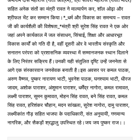
अभीराम दास महाराज (गीता आश्रम), श्री सांवरा महाराज (रावत मंदिर)
सहित अनेक संतों का मंत्री रावत ने माल्यार्पण कर, शॉल ओढ़ा और
श्रीफल भेंट कर सम्मान किया।*_धर्म और विकास का समन्वय – रावत
जी की कार्यशैली की विशेषता_*मंत्री श्री सुरेश सिंह रावत ने एक ओर
जहां अपने कार्यकाल में जल संसाधन, सिंचाई, शिक्षा और आधारभूत
विकास कार्यों को गति दी है, वहीं दूसरी ओर वे भारतीय संस्कृति और
सनातन परंपरा को प्रशासनिक व्यवस्था में सम्मानजनक स्थान दिलाने
के लिए निरंतर सक्रिय हैं।उनकी यही संतुलित दृष्टि उन्हें जननेता से
आगे एक संस्कारवान जनसेवक बनाती है।इस अवसर पर कमल पाठक,
अरुण वैष्णव, पुष्कर नारायण भाटी, भुवनेश पाठक, घनश्याम भाटी, धीरज
जादम, अशोक पाराशर, अंशुमान पाराशर, धर्मेंद्र नागोरा, कमल रामावत,
लक्ष्मी पाराशर, सुमन कुमावत, मोहन सिंह रावत, बने सिंह रावत, कमल
सिंह रावत, हरिशंकर चौहान, मदन सांखला, सुरेश नागोरा, दामु पाराशर,
लक्ष्मीकांत गौड़ सहित भाजपा के पदाधिकारी, संत अनुयायी, गणमान्य
नागरिक, और सैकड़ों श्रद्धालु उपस्थित रहे।जय जय पुष्कर राज।।