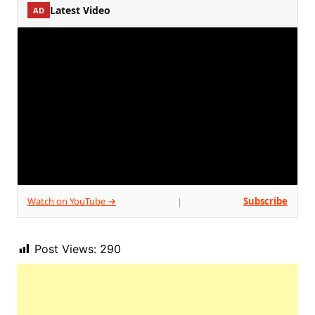
Latest Video
AD
Watch on YouTube →
Subscribe
|
Post Views:
290