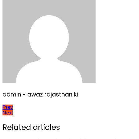
admin - awaz rajasthan ki
Post
Prev
Next
navigation
Related articles