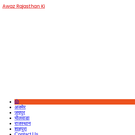
Skip
Awaz Rajasthan Ki
to
content
अजमेर
जयपुर
भीलवाडा
राजस्थान
शाहपुरा
Contact Us