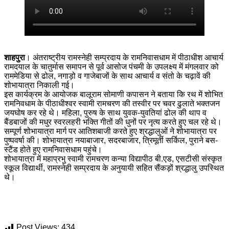
शाहपुरा
। अंतराष्ट्रीय रामस्नेही सम्प्रदाय के रामनिवासधाम में पीठाधीश आचार्य
रामदयाल के चातुर्मास समापन से पूर्व आसोज पंचमी के उपलक्ष्य में मंगलवार को
राममेडिया से ढोल, नगाड़ो व गाजेबाजों के साथ आचार्य व संतो के चढ़ावें की
शोभायात्रा निकाली गई।
इस कार्यक्रम के आयोजक बालूराम सोमाणी कपासन ने बताया कि रथ में शोभित
रामनिवधाम के पीठाधीश्वर स्वामी रामचरण की तस्वीर पर चवर ढुलाते भक्तजन
जयघोष कर रहे थे। महिला, पुरुष के साथ युवक-युवतियां ढोल की थाप व
बैंडबाजों की मधुर स्वरलहरी भक्ति गीतों की धुनों पर नृत्य करते हुए चल रहे थे।
सम्पूर्ण शोभायात्रा मार्ग पर आतिशबाजी करते हुए श्रद्धालुओं ने शोभायात्रा पर
पुष्पवर्षा की। शोभायात्रा नयाबाजार, सदरबाजार, त्रिमूर्ती सर्किल, पुराने बस-
स्टैंड होते हुए रामनिवासधाम पहुंचे।
शोभायात्रा में महाप्रभु स्वामी रामचरण कन्या विद्यापीठ बी.एड, एसटीसी संस्कृत
स्कूल विद्यार्थी, रामस्नेही सम्प्रदाय के अनुयायी सहित सैंकड़ों श्रद्धालु उपस्थित
थे।
Post Views:
434