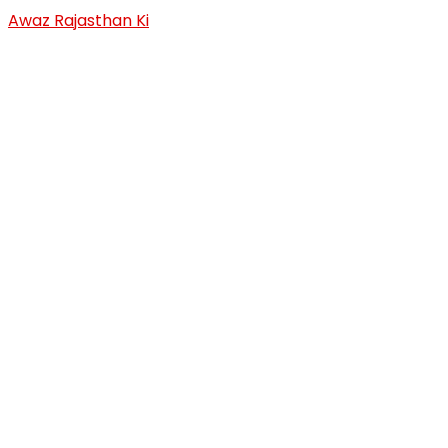
Skip
Awaz Rajasthan Ki
to
content